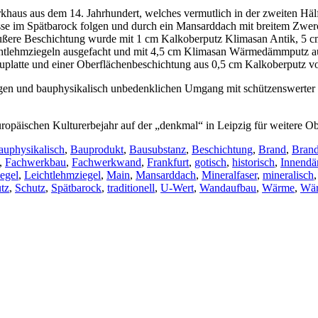
werkhaus aus dem 14. Jahrhundert, welches vermutlich in der zweiten Hä
e im Spätbarock folgen und durch ein Mansarddach mit breitem Zwerch
äußere Beschichtung wurde mit 1 cm Kalkoberputz Klimasan Antik, 
htlehmziegeln ausgefacht und mit 4,5 cm Klimasan
Wärmedämmputz aus
latte und einer Oberflächenbeschichtung aus 0,5 cm Kalkoberputz vo
igen und bauphysikalisch unbedenklichen Umgang mit schützenswerter 
opäischen Kulturerbejahr auf der „denkmal“ in Leipzig für weitere Ob
auphysikalisch
,
Bauprodukt
,
Bausubstanz
,
Beschichtung
,
Brand
,
Brand
,
Fachwerkbau
,
Fachwerkwand
,
Frankfurt
,
gotisch
,
historisch
,
Innend
egel
,
Leichtlehmziegel
,
Main
,
Mansarddach
,
Mineralfaser
,
mineralisch
tz
,
Schutz
,
Spätbarock
,
traditionell
,
U-Wert
,
Wandaufbau
,
Wärme
,
Wä