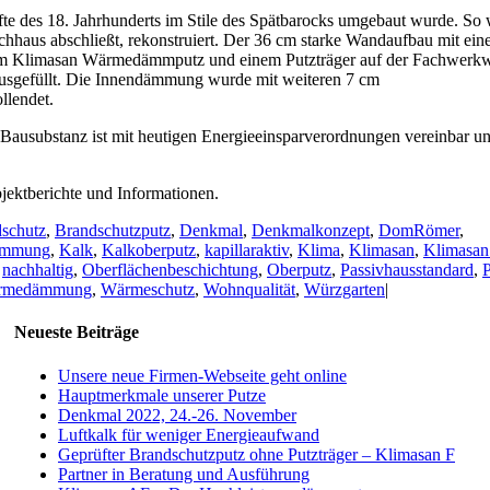
lfte des 18. Jahrhunderts im Stile des Spätbarocks umgebaut wurde. So
haus abschließt, rekonstruiert. Der 36 cm starke Wandaufbau mit ei
5 cm Klimasan Wärmedämmputz und einem Putzträger auf der Fachwerk
gefüllt. Die Innendämmung wurde mit weiteren 7 cm
llendet.
Bausubstanz ist mit heutigen Energieeinsparverordnungen vereinbar u
jektberichte und Informationen.
schutz
,
Brandschutzputz
,
Denkmal
,
Denkmalkonzept
,
DomRömer
,
ämmung
,
Kalk
,
Kalkoberputz
,
kapillaraktiv
,
Klima
,
Klimasan
,
Klimasan
,
nachhaltig
,
Oberflächenbeschichtung
,
Oberputz
,
Passivhausstandard
,
P
rmedämmung
,
Wärmeschutz
,
Wohnqualität
,
Würzgarten
|
Neueste Beiträge
Unsere neue Firmen-Webseite geht online
Hauptmerkmale unserer Putze
Denkmal 2022, 24.-26. November
Luftkalk für weniger Energieaufwand
Geprüfter Brandschutzputz ohne Putzträger – Klimasan F
Partner in Beratung und Ausführung