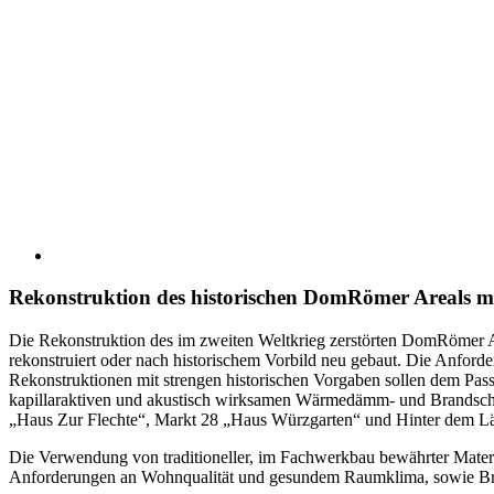
Rekonstruktion des historischen DomRömer Areals mi
Die Rekonstruktion des im zweiten Weltkrieg zerstörten DomRömer Ar
rekonstruiert oder nach historischem Vorbild neu gebaut. Die Anford
Rekonstruktionen mit strengen historischen Vorgaben sollen dem P
kapillaraktiven und akustisch wirksamen Wärmedämm- und Brandschu
„Haus Zur Flechte“, Markt 28 „Haus Würzgarten“ und Hinter dem L
Die Verwendung von traditioneller, im Fachwerkbau bewährter Materia
Anforderungen an Wohnqualität und gesundem Raumklima, sowie Bra