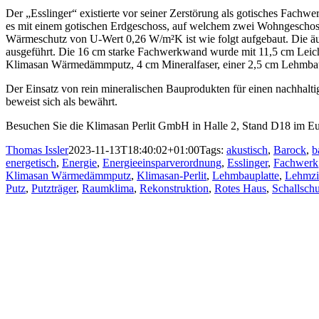
Der „Esslinger“ existierte vor seiner Zerstörung als gotisches Fach
es mit einem gotischen Erdgeschoss, auf welchem zwei Wohngeschoss
Wärmeschutz von U-Wert 0,26 W/m²K ist wie folgt aufgebaut. Die 
ausgeführt. Die 16 cm starke Fachwerkwand wurde mit 11,5 cm Leic
Klimasan
Wärmedämmputz, 4 cm Mineralfaser, einer 2,5 cm Lehmbaup
Der Einsatz von rein mineralischen Bauprodukten für einen nachhalt
beweist sich als bewährt.
Besuchen Sie die Klimasan Perlit GmbH in Halle 2, Stand D18 im Eur
Thomas Issler
2023-11-13T18:40:02+01:00
Tags:
akustisch
,
Barock
,
b
energetisch
,
Energie
,
Energieeinsparverordnung
,
Esslinger
,
Fachwerk
Klimasan Wärmedämmputz
,
Klimasan-Perlit
,
Lehmbauplatte
,
Lehmzi
Putz
,
Putzträger
,
Raumklima
,
Rekonstruktion
,
Rotes Haus
,
Schallschu