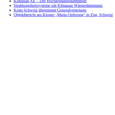
Klimasan AE – Der Hochleistungsdämmputz
Strahlungsheizsysteme mit Klimasan Wärmedämmputz
Keim Schweiz übernimmt Generalvertretung
Objektbericht am Kloster „Maria Opferung“ in Zug, Schweiz