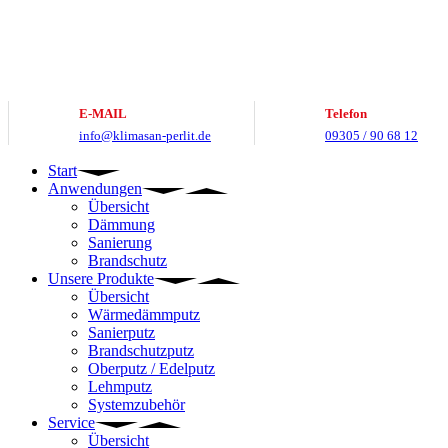
Zum
Inhalt
springen
E-MAIL
Telefon
info@klimasan-perlit.de
09305 / 90 68 12
Start
Anwendungen
Übersicht
Dämmung
Sanierung
Brandschutz
Unsere Produkte
Übersicht
Wärmedämmputz
Sanierputz
Brandschutzputz
Oberputz / Edelputz
Lehmputz
Systemzubehör
Service
Übersicht