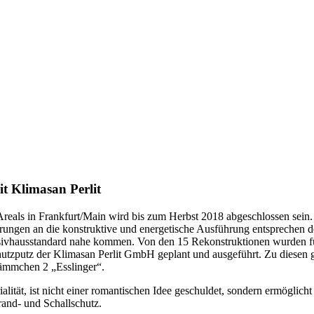
t Klimasan Perlit
eals in Frankfurt/Main wird bis zum Herbst 2018 abgeschlossen sein.
erungen an die konstruktive und energetische Ausführung entsprechen 
assivhausstandard nahe kommen. Von den 15 Rekonstruktionen wurden 
tzputz der Klimasan Perlit GmbH geplant und ausgeführt. Zu diesen 
ämmchen 2 „Esslinger“.
lität, ist nicht einer romantischen Idee geschuldet, sondern ermöglic
nd- und Schallschutz.