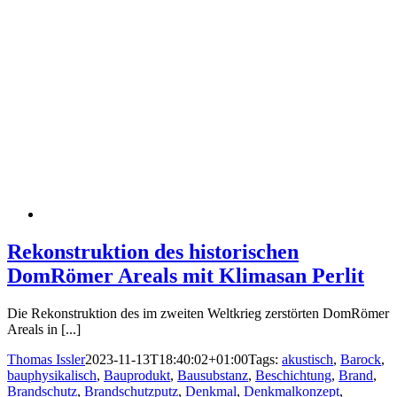
Rekonstruktion des historischen
DomRömer Areals mit Klimasan Perlit
Die Rekonstruktion des im zweiten Weltkrieg zerstörten DomRömer
Areals in [...]
Thomas Issler
2023-11-13T18:40:02+01:00
Tags:
akustisch
,
Barock
,
bauphysikalisch
,
Bauprodukt
,
Bausubstanz
,
Beschichtung
,
Brand
,
Brandschutz
,
Brandschutzputz
,
Denkmal
,
Denkmalkonzept
,