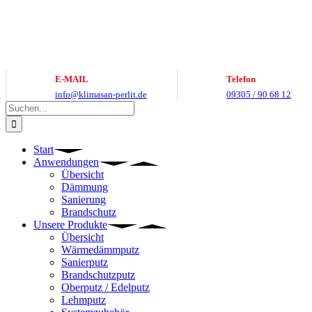
Zum
Inhalt
springen
E-MAIL
Telefon
info@klimasan-perlit.de
09305 / 90 68 12
Suche
nach:
Start
Anwendungen
Übersicht
Dämmung
Sanierung
Brandschutz
Unsere Produkte
Übersicht
Wärmedämmputz
Sanierputz
Brandschutzputz
Oberputz / Edelputz
Lehmputz