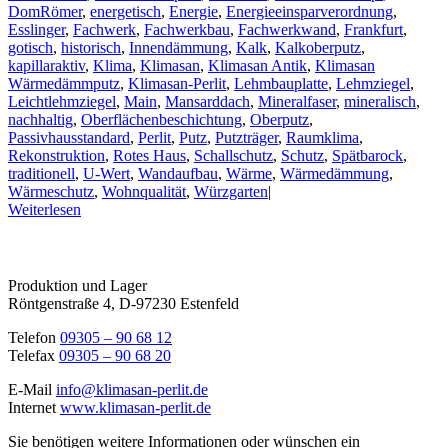
DomRömer
,
energetisch
,
Energie
,
Energieeinsparverordnung
,
Esslinger
,
Fachwerk
,
Fachwerkbau
,
Fachwerkwand
,
Frankfurt
,
gotisch
,
historisch
,
Innendämmung
,
Kalk
,
Kalkoberputz
,
kapillaraktiv
,
Klima
,
Klimasan
,
Klimasan Antik
,
Klimasan
Wärmedämmputz
,
Klimasan-Perlit
,
Lehmbauplatte
,
Lehmziegel
,
Leichtlehmziegel
,
Main
,
Mansarddach
,
Mineralfaser
,
mineralisch
,
nachhaltig
,
Oberflächenbeschichtung
,
Oberputz
,
Passivhausstandard
,
Perlit
,
Putz
,
Putzträger
,
Raumklima
,
Rekonstruktion
,
Rotes Haus
,
Schallschutz
,
Schutz
,
Spätbarock
,
traditionell
,
U-Wert
,
Wandaufbau
,
Wärme
,
Wärmedämmung
,
Wärmeschutz
,
Wohnqualität
,
Würzgarten
|
Weiterlesen
Produktion und Lager
Röntgenstraße 4, D-97230 Estenfeld
Telefon
09305 – 90 68 12
Telefax
09305 – 90 68 20
E-Mail
info@klimasan-perlit.de
Internet
www.klimasan-perlit.de
Sie benötigen weitere Informationen oder wünschen ein