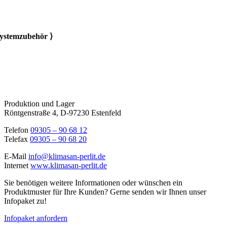
ystemzubehör ⟩
Produktion und Lager
Röntgenstraße 4, D-97230 Estenfeld
Telefon
09305 – 90 68 12
Telefax
09305 – 90 68 20
E-Mail
info@klimasan-perlit.de
Internet
www.klimasan-perlit.de
Sie benötigen weitere Informationen oder wünschen ein
Produktmuster für Ihre Kunden? Gerne senden wir Ihnen unser
Infopaket zu!
Infopaket anfordern