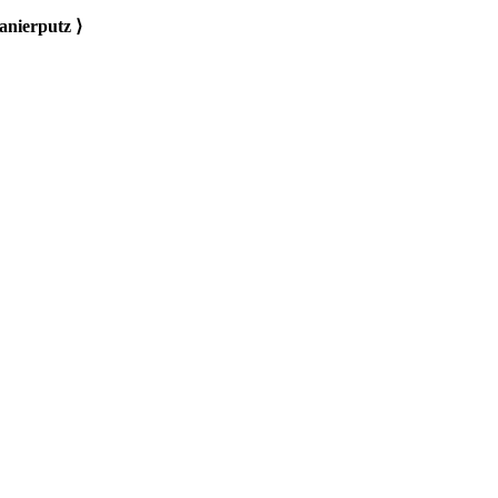
anierputz ⟩