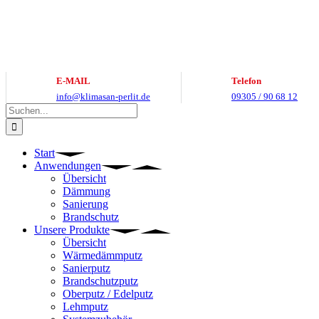
Zum
Inhalt
springen
E-MAIL
Telefon
info@klimasan-perlit.de
09305 / 90 68 12
Suche
nach:
Start
Anwendungen
Übersicht
Dämmung
Sanierung
Brandschutz
Unsere Produkte
Übersicht
Wärmedämmputz
Sanierputz
Brandschutzputz
Oberputz / Edelputz
Lehmputz