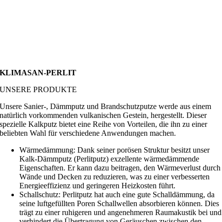
KLIMASAN-PERLIT
UNSERE PRODUKTE
Unsere Sanier-, Dämmputz und Brandschutzputze werde aus einem
natürlich vorkommenden vulkanischen Gestein, hergestellt. Dieser
spezielle Kalkputz bietet eine Reihe von Vorteilen, die ihn zu einer
beliebten Wahl für verschiedene Anwendungen machen.
Wärmedämmung: Dank seiner porösen Struktur besitzt unser
Kalk-Dämmputz (Perlitputz) exzellente wärmedämmende
Eigenschaften. Er kann dazu beitragen, den Wärmeverlust durch
Wände und Decken zu reduzieren, was zu einer verbesserten
Energieeffizienz und geringeren Heizkosten führt.
Schallschutz: Perlitputz hat auch eine gute Schalldämmung, da
seine luftgefüllten Poren Schallwellen absorbieren können. Dies
trägt zu einer ruhigeren und angenehmeren Raumakustik bei und
verhindert die Übertragung von Geräuschen zwischen den