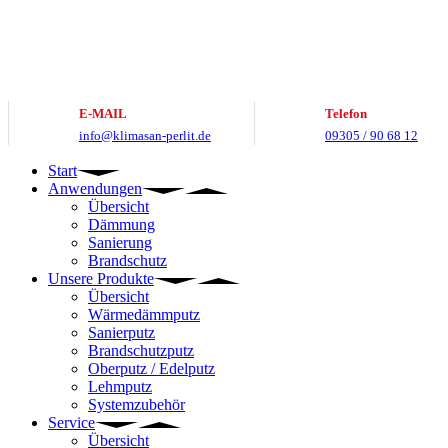
Zum
Inhalt
springen
E-MAIL
Telefon
info@klimasan-perlit.de
09305 / 90 68 12
Start
Anwendungen
Übersicht
Dämmung
Sanierung
Brandschutz
Unsere Produkte
Übersicht
Wärmedämmputz
Sanierputz
Brandschutzputz
Oberputz / Edelputz
Lehmputz
Systemzubehör
Service
Übersicht