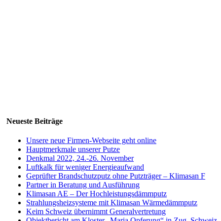
Neueste Beiträge
Unsere neue Firmen-Webseite geht online
Hauptmerkmale unserer Putze
Denkmal 2022, 24.-26. November
Luftkalk für weniger Energieaufwand
Geprüfter Brandschutzputz ohne Putzträger – Klimasan F
Partner in Beratung und Ausführung
Klimasan AE – Der Hochleistungsdämmputz
Strahlungsheizsysteme mit Klimasan Wärmedämmputz
Keim Schweiz übernimmt Generalvertretung
Objektbericht am Kloster „Maria Opferung“ in Zug, Schweiz