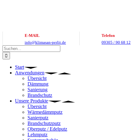
Zum
Inhalt
springen
E-MAIL
Telefon
info@klimasan-perlit.de
09305 / 90 68 12
Suche
nach:
Start
Anwendungen
Übersicht
Dämmung
Sanierung
Brandschutz
Unsere Produkte
Übersicht
Wärmedämmputz
Sanierputz
Brandschutzputz
Oberputz / Edelputz
Lehmputz