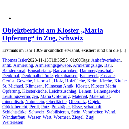
Objektbericht am Kloster „Maria
Opferung“ in Zug, Schweiz
Erstmals im Jahr 1309 urkundlich erwähnt, existiert rund um die [...]
Thomas Issler
2023-11-13T18:36:55+01:00
Tags:
Anhaftverhalten
,
antik
,
Armierung
,
Armierungsgewebe
,
Armierungslage
,
Bau
,
Baudenkmal
,
Bausubstanz
,
Bauvorhaben
,
Dämmeigenschaft
,
Denkmal
,
Denkmalbehörde
,
einzuhausen
,
Fachwerk
,
Fassade
,
Gerüst
,
Gewebe
,
historisch
,
Holz
,
Holzfläche
,
Keim
,
Kirche
,
Kirche
St. Michael
,
Klimasan
,
Klimasan Antik
,
Kloster
,
Kloster Maria
Opferung
,
Klosterkirche
,
Leichtzuschlag
,
Leinen
,
Leinengewebe
,
Leistungsvermögen
,
Maria Opferung
,
Material
,
Materialität
,
mineralisch
,
Naturstein
,
Oberfläche
,
Oberputz
,
Objekt
,
Objektbericht
,
Perlit
,
Putz
,
Putzträger
,
Risse
,
schadhaft
,
Schichtstärke
,
Schweiz
,
Stabilisieren
,
Stein
,
Verarbeiter
,
Wand
,
Wandaufbau
,
Wasser
,
Wert
,
Wormser
,
Ziegel
,
Zug
|
Weiterlesen