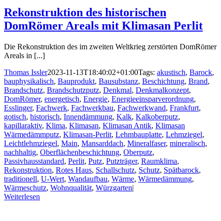
Rekonstruktion des historischen
DomRömer Areals mit Klimasan Perlit
Die Rekonstruktion des im zweiten Weltkrieg zerstörten DomRömer
Areals in [...]
Thomas Issler
2023-11-13T18:40:02+01:00
Tags:
akustisch
,
Barock
,
bauphysikalisch
,
Bauprodukt
,
Bausubstanz
,
Beschichtung
,
Brand
,
Brandschutz
,
Brandschutzputz
,
Denkmal
,
Denkmalkonzept
,
DomRömer
,
energetisch
,
Energie
,
Energieeinsparverordnung
,
Esslinger
,
Fachwerk
,
Fachwerkbau
,
Fachwerkwand
,
Frankfurt
,
gotisch
,
historisch
,
Innendämmung
,
Kalk
,
Kalkoberputz
,
kapillaraktiv
,
Klima
,
Klimasan
,
Klimasan Antik
,
Klimasan
Wärmedämmputz
,
Klimasan-Perlit
,
Lehmbauplatte
,
Lehmziegel
,
Leichtlehmziegel
,
Main
,
Mansarddach
,
Mineralfaser
,
mineralisch
,
nachhaltig
,
Oberflächenbeschichtung
,
Oberputz
,
Passivhausstandard
,
Perlit
,
Putz
,
Putzträger
,
Raumklima
,
Rekonstruktion
,
Rotes Haus
,
Schallschutz
,
Schutz
,
Spätbarock
,
traditionell
,
U-Wert
,
Wandaufbau
,
Wärme
,
Wärmedämmung
,
Wärmeschutz
,
Wohnqualität
,
Würzgarten
|
Weiterlesen