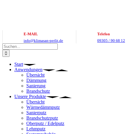
Zum
Inhalt
springen
E-MAIL
Telefon
info@klimasan-perlit.de
09305 / 90 68 12
Suche
nach:
Start
Anwendungen
Übersicht
Dämmung
Sanierung
Brandschutz
Unsere Produkte
Übersicht
Wärmedämmputz
Sanierputz
Brandschutzputz
Oberputz / Edelputz
Lehmputz