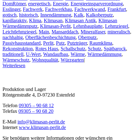
DomRömer
,
energetisch
,
Energie
,
Energieeinsparverordnung
,
Esslinger
,
Fachwerk
,
Fachwerkbau
,
Fachwerkwand
,
Frankfurt
,
gotisch
,
historisch
,
Innendämmung
,
Kalk
,
Kalkoberputz
,
kapillaraktiv
,
Klima
,
Klimasan
,
Klimasan Antik
,
Klimasan
Wärmedämmputz
,
Klimasan-Perlit
,
Lehmbauplatte
,
Lehmziegel
,
Leichtlehmziegel
,
Main
,
Mansarddach
,
Mineralfaser
,
mineralisch
,
nachhaltig
,
Oberflächenbeschichtung
,
Oberputz
,
Passivhausstandard
,
Perlit
,
Putz
,
Putzträger
,
Raumklima
,
Rekonstruktion
,
Rotes Haus
,
Schallschutz
,
Schutz
,
Spätbarock
,
traditionell
,
U-Wert
,
Wandaufbau
,
Wärme
,
Wärmedämmung
,
Wärmeschutz
,
Wohnqualität
,
Würzgarten
|
Weiterlesen
Produktion und Lager
Röntgenstraße 4, D-97230 Estenfeld
Telefon
09305 – 90 68 12
Telefax
09305 – 90 68 20
E-Mail
info@klimasan-perlit.de
Internet
www.klimasan-perlit.de
Sie benötigen weitere Informationen oder wünschen ein