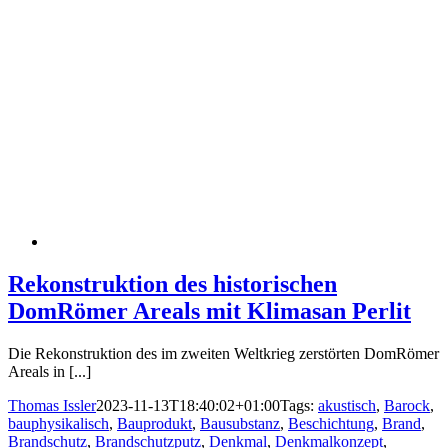
Rekonstruktion des historischen
DomRömer Areals mit Klimasan Perlit
Die Rekonstruktion des im zweiten Weltkrieg zerstörten DomRömer
Areals in [...]
Thomas Issler
2023-11-13T18:40:02+01:00
Tags:
akustisch
,
Barock
,
bauphysikalisch
,
Bauprodukt
,
Bausubstanz
,
Beschichtung
,
Brand
,
Brandschutz
,
Brandschutzputz
,
Denkmal
,
Denkmalkonzept
,