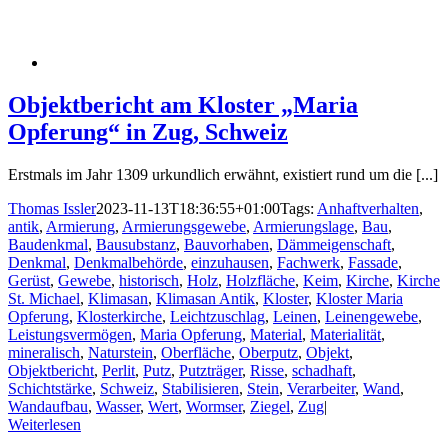
Objektbericht am Kloster „Maria
Opferung“ in Zug, Schweiz
Erstmals im Jahr 1309 urkundlich erwähnt, existiert rund um die [...]
Thomas Issler
2023-11-13T18:36:55+01:00
Tags:
Anhaftverhalten
,
antik
,
Armierung
,
Armierungsgewebe
,
Armierungslage
,
Bau
,
Baudenkmal
,
Bausubstanz
,
Bauvorhaben
,
Dämmeigenschaft
,
Denkmal
,
Denkmalbehörde
,
einzuhausen
,
Fachwerk
,
Fassade
,
Gerüst
,
Gewebe
,
historisch
,
Holz
,
Holzfläche
,
Keim
,
Kirche
,
Kirche
St. Michael
,
Klimasan
,
Klimasan Antik
,
Kloster
,
Kloster Maria
Opferung
,
Klosterkirche
,
Leichtzuschlag
,
Leinen
,
Leinengewebe
,
Leistungsvermögen
,
Maria Opferung
,
Material
,
Materialität
,
mineralisch
,
Naturstein
,
Oberfläche
,
Oberputz
,
Objekt
,
Objektbericht
,
Perlit
,
Putz
,
Putzträger
,
Risse
,
schadhaft
,
Schichtstärke
,
Schweiz
,
Stabilisieren
,
Stein
,
Verarbeiter
,
Wand
,
Wandaufbau
,
Wasser
,
Wert
,
Wormser
,
Ziegel
,
Zug
|
Weiterlesen