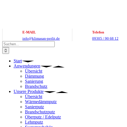
Zum
Inhalt
springen
E-MAIL
Telefon
info@klimasan-perlit.de
09305 / 90 68 12
Suche
nach:
Start
Anwendungen
Übersicht
Dämmung
Sanierung
Brandschutz
Unsere Produkte
Übersicht
Wärmedämmputz
Sanierputz
Brandschutzputz
Oberputz / Edelputz
Lehmputz