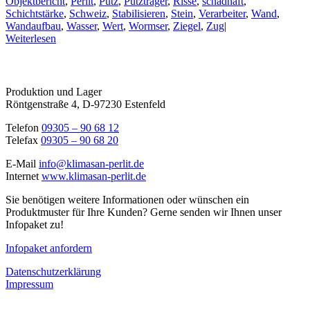
Objektbericht
,
Perlit
,
Putz
,
Putzträger
,
Risse
,
schadhaft
,
Schichtstärke
,
Schweiz
,
Stabilisieren
,
Stein
,
Verarbeiter
,
Wand
,
Wandaufbau
,
Wasser
,
Wert
,
Wormser
,
Ziegel
,
Zug
|
Weiterlesen
Produktion und Lager
Röntgenstraße 4, D-97230 Estenfeld
Telefon
09305 – 90 68 12
Telefax
09305 – 90 68 20
E-Mail
info@klimasan-perlit.de
Internet
www.klimasan-perlit.de
Sie benötigen weitere Informationen oder wünschen ein
Produktmuster für Ihre Kunden? Gerne senden wir Ihnen unser
Infopaket zu!
Infopaket anfordern
Datenschutzerklärung
Impressum