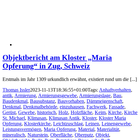
Objektbericht am Kloster „Maria
Opferung“ in Zug, Schweiz
Erstmals im Jahr 1309 urkundlich erwähnt, existiert rund um die [...]
Thomas Issler
2023-11-13T18:36:55+01:00
Tags:
Anhaftverhalten
,
antik
,
Armierung
,
Armierungsgewebe
,
Armierungslage
,
Bau
,
Baudenkmal
,
Bausubstanz
,
Bauvorhaben
,
Dämmeigenschaft
,
Denkmal
,
Denkmalbehörde
,
einzuhausen
,
Fachwerk
,
Fassade
,
Gerüst
,
Gewebe
,
historisch
,
Holz
,
Holzfläche
,
Keim
,
Kirche
,
Kirche
St. Michael
,
Klimasan
,
Klimasan Antik
,
Kloster
,
Kloster Maria
Opferung
,
Klosterkirche
,
Leichtzuschlag
,
Leinen
,
Leinengewebe
,
Leistungsvermögen
,
Maria Opferung
,
Material
,
Materialität
,
mineralisch
,
Naturstein
,
Oberfläche
,
Oberputz
,
Objekt
,