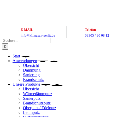
Zum
Inhalt
springen
E-MAIL
Telefon
info@klimasan-perlit.de
09305 / 90 68 12
Suche
nach:
Start
Anwendungen
Übersicht
Dämmung
Sanierung
Brandschutz
Unsere Produkte
Übersicht
Wärmedämmputz
Sanierputz
Brandschutzputz
Oberputz / Edelputz
Lehmputz