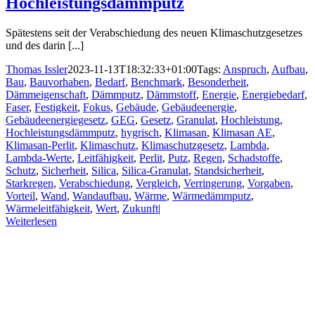
Hochleistungsdämmputz
Spätestens seit der Verabschiedung des neuen Klimaschutzgesetzes
und des darin [...]
Thomas Issler
2023-11-13T18:32:33+01:00
Tags:
Anspruch
,
Aufbau
,
Bau
,
Bauvorhaben
,
Bedarf
,
Benchmark
,
Besonderheit
,
Dämmeigenschaft
,
Dämmputz
,
Dämmstoff
,
Energie
,
Energiebedarf
,
Faser
,
Festigkeit
,
Fokus
,
Gebäude
,
Gebäudeenergie
,
Gebäudeenergiegesetz
,
GEG
,
Gesetz
,
Granulat
,
Hochleistung
,
Hochleistungsdämmputz
,
hygrisch
,
Klimasan
,
Klimasan AE
,
Klimasan-Perlit
,
Klimaschutz
,
Klimaschutzgesetz
,
Lambda
,
Lambda-Werte
,
Leitfähigkeit
,
Perlit
,
Putz
,
Regen
,
Schadstoffe
,
Schutz
,
Sicherheit
,
Silica
,
Silica-Granulat
,
Standsicherheit
,
Starkregen
,
Verabschiedung
,
Vergleich
,
Verringerung
,
Vorgaben
,
Vorteil
,
Wand
,
Wandaufbau
,
Wärme
,
Wärmedämmputz
,
Wärmeleitfähigkeit
,
Wert
,
Zukunft
|
Weiterlesen