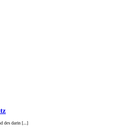
tz
 des darin [...]