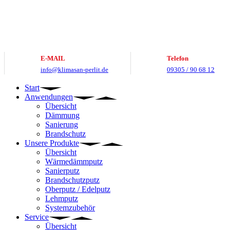
Zum
Inhalt
springen
E-MAIL
Telefon
info@klimasan-perlit.de
09305 / 90 68 12
Start
Anwendungen
Übersicht
Dämmung
Sanierung
Brandschutz
Unsere Produkte
Übersicht
Wärmedämmputz
Sanierputz
Brandschutzputz
Oberputz / Edelputz
Lehmputz
Systemzubehör
Service
Übersicht