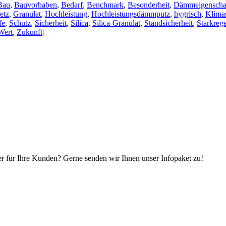
Bau
,
Bauvorhaben
,
Bedarf
,
Benchmark
,
Besonderheit
,
Dämmeigenscha
etz
,
Granulat
,
Hochleistung
,
Hochleistungsdämmputz
,
hygrisch
,
Klima
fe
,
Schutz
,
Sicherheit
,
Silica
,
Silica-Granulat
,
Standsicherheit
,
Starkreg
Wert
,
Zukunft
|
r für Ihre Kunden? Gerne senden wir Ihnen unser Infopaket zu!