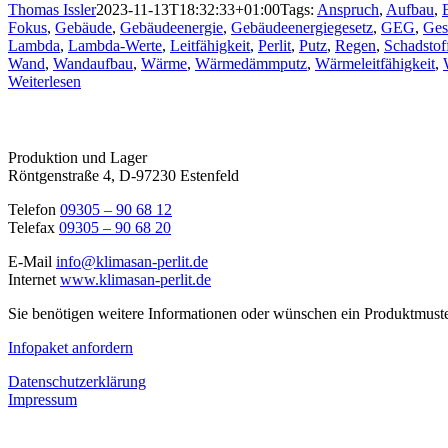
Thomas Issler
2023-11-13T18:32:33+01:00
Tags:
Anspruch
,
Aufbau
,
Fokus
,
Gebäude
,
Gebäudeenergie
,
Gebäudeenergiegesetz
,
GEG
,
Ges
Lambda
,
Lambda-Werte
,
Leitfähigkeit
,
Perlit
,
Putz
,
Regen
,
Schadstof
Wand
,
Wandaufbau
,
Wärme
,
Wärmedämmputz
,
Wärmeleitfähigkeit
,
Weiterlesen
Produktion und Lager
Röntgenstraße 4, D-97230 Estenfeld
Telefon
09305 – 90 68 12
Telefax
09305 – 90 68 20
E-Mail
info@klimasan-perlit.de
Internet
www.klimasan-perlit.de
Sie benötigen weitere Informationen oder wünschen ein Produktmuste
Infopaket anfordern
Datenschutzerklärung
Impressum