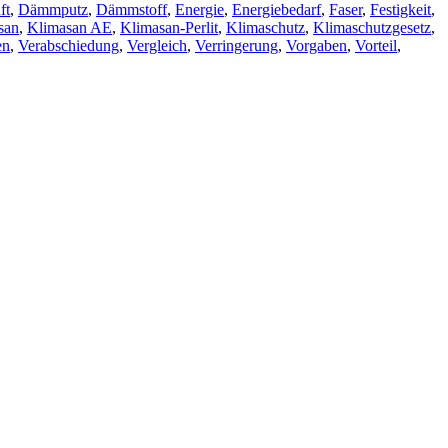
ft
,
Dämmputz
,
Dämmstoff
,
Energie
,
Energiebedarf
,
Faser
,
Festigkeit
,
san
,
Klimasan AE
,
Klimasan-Perlit
,
Klimaschutz
,
Klimaschutzgesetz
,
en
,
Verabschiedung
,
Vergleich
,
Verringerung
,
Vorgaben
,
Vorteil
,