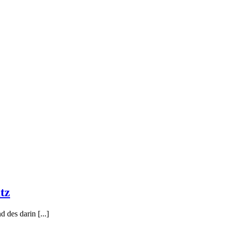
tz
 des darin [...]