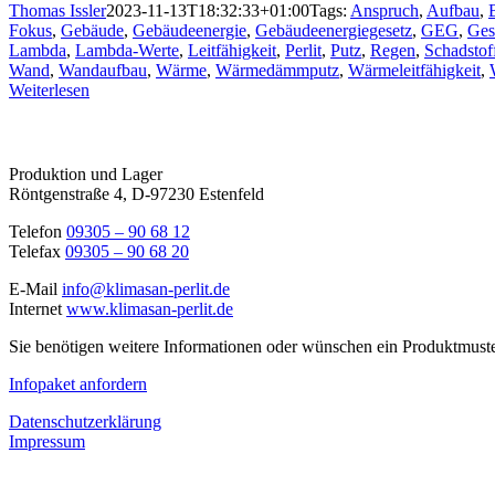
Thomas Issler
2023-11-13T18:32:33+01:00
Tags:
Anspruch
,
Aufbau
,
Fokus
,
Gebäude
,
Gebäudeenergie
,
Gebäudeenergiegesetz
,
GEG
,
Ges
Lambda
,
Lambda-Werte
,
Leitfähigkeit
,
Perlit
,
Putz
,
Regen
,
Schadstof
Wand
,
Wandaufbau
,
Wärme
,
Wärmedämmputz
,
Wärmeleitfähigkeit
,
Weiterlesen
Produktion und Lager
Röntgenstraße 4, D-97230 Estenfeld
Telefon
09305 – 90 68 12
Telefax
09305 – 90 68 20
E-Mail
info@klimasan-perlit.de
Internet
www.klimasan-perlit.de
Sie benötigen weitere Informationen oder wünschen ein Produktmuste
Infopaket anfordern
Datenschutzerklärung
Impressum