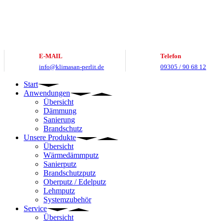
Zum
Inhalt
springen
E-MAIL
Telefon
info@klimasan-perlit.de
09305 / 90 68 12
Start
Anwendungen
Übersicht
Dämmung
Sanierung
Brandschutz
Unsere Produkte
Übersicht
Wärmedämmputz
Sanierputz
Brandschutzputz
Oberputz / Edelputz
Lehmputz
Systemzubehör
Service
Übersicht