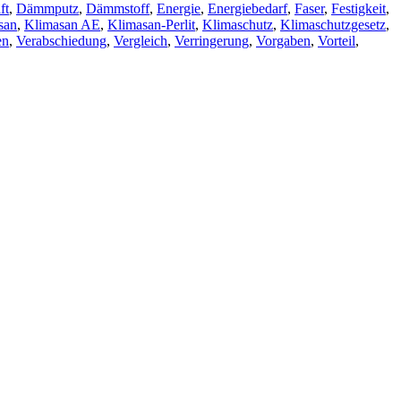
ft
,
Dämmputz
,
Dämmstoff
,
Energie
,
Energiebedarf
,
Faser
,
Festigkeit
,
san
,
Klimasan AE
,
Klimasan-Perlit
,
Klimaschutz
,
Klimaschutzgesetz
,
en
,
Verabschiedung
,
Vergleich
,
Verringerung
,
Vorgaben
,
Vorteil
,