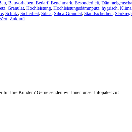
Bau
,
Bauvorhaben
,
Bedarf
,
Benchmark
,
Besonderheit
,
Dämmeigenscha
etz
,
Granulat
,
Hochleistung
,
Hochleistungsdämmputz
,
hygrisch
,
Klima
fe
,
Schutz
,
Sicherheit
,
Silica
,
Silica-Granulat
,
Standsicherheit
,
Starkreg
Wert
,
Zukunft
|
r für Ihre Kunden? Gerne senden wir Ihnen unser Infopaket zu!