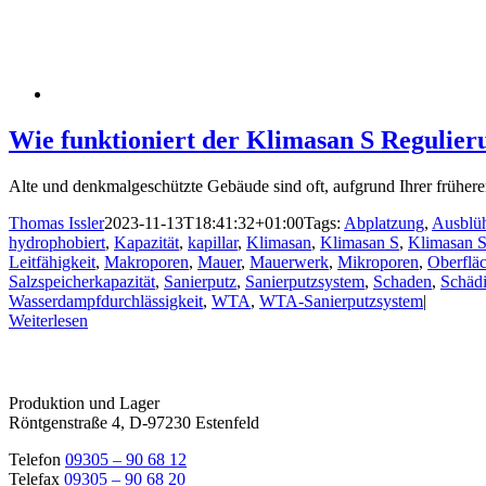
Wie funktioniert der Klimasan S Regulier
Alte und denkmalgeschützte Gebäude sind oft, aufgrund Ihrer frühere
Thomas Issler
2023-11-13T18:41:32+01:00
Tags:
Abplatzung
,
Ausblü
hydrophobiert
,
Kapazität
,
kapillar
,
Klimasan
,
Klimasan S
,
Klimasan S
Leitfähigkeit
,
Makroporen
,
Mauer
,
Mauerwerk
,
Mikroporen
,
Oberflä
Salzspeicherkapazität
,
Sanierputz
,
Sanierputzsystem
,
Schaden
,
Schäd
Wasserdampfdurchlässigkeit
,
WTA
,
WTA-Sanierputzsystem
|
Weiterlesen
Produktion und Lager
Röntgenstraße 4, D-97230 Estenfeld
Telefon
09305 – 90 68 12
Telefax
09305 – 90 68 20