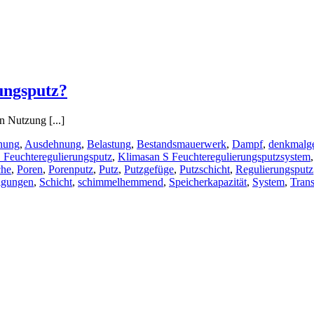
ungsputz?
n Nutzung [...]
hung
,
Ausdehnung
,
Belastung
,
Bestandsmauerwerk
,
Dampf
,
denkmalge
 Feuchteregulierungsputz
,
Klimasan S Feuchteregulierungsputzsystem
che
,
Poren
,
Porenputz
,
Putz
,
Putzgefüge
,
Putzschicht
,
Regulierungsputz
igungen
,
Schicht
,
schimmelhemmend
,
Speicherkapazität
,
System
,
Trans