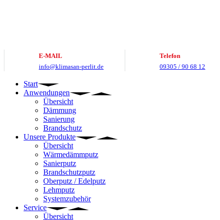
Zum
Inhalt
springen
E-MAIL
Telefon
info@klimasan-perlit.de
09305 / 90 68 12
Start
Anwendungen
Übersicht
Dämmung
Sanierung
Brandschutz
Unsere Produkte
Übersicht
Wärmedämmputz
Sanierputz
Brandschutzputz
Oberputz / Edelputz
Lehmputz
Systemzubehör
Service
Übersicht