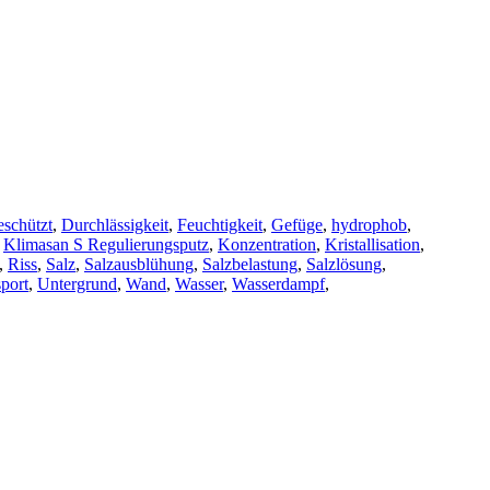
schützt
,
Durchlässigkeit
,
Feuchtigkeit
,
Gefüge
,
hydrophob
,
,
Klimasan S Regulierungsputz
,
Konzentration
,
Kristallisation
,
,
Riss
,
Salz
,
Salzausblühung
,
Salzbelastung
,
Salzlösung
,
port
,
Untergrund
,
Wand
,
Wasser
,
Wasserdampf
,