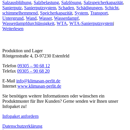
Salzausblühung
,
Salzbelastung
,
Salzlösung
,
Salzspeicherkapazität
,
Sanierputz
,
Sanierputzsystem
,
Schaden
,
Schädigungen
,
Schicht
,
schimmelhemmend
,
Speicherkapazität
,
System
,
Transport
,
Untergrund
,
Wand
,
Wasser
,
Wasserdampf
,
Wasserdampfdurchlässigkeit
,
WTA
,
WTA-Sanierputzsystem
|
Weiterlesen
Produktion und Lager
Röntgenstraße 4, D-97230 Estenfeld
Telefon
09305 – 90 68 12
Telefax
09305 – 90 68 20
E-Mail
info@klimasan-perlit.de
Internet
www.klimasan-perlit.de
Sie benötigen weitere Informationen oder wünschen ein
Produktmuster für Ihre Kunden? Gerne senden wir Ihnen unser
Infopaket zu!
Infopaket anfordern
Datenschutzerklärung