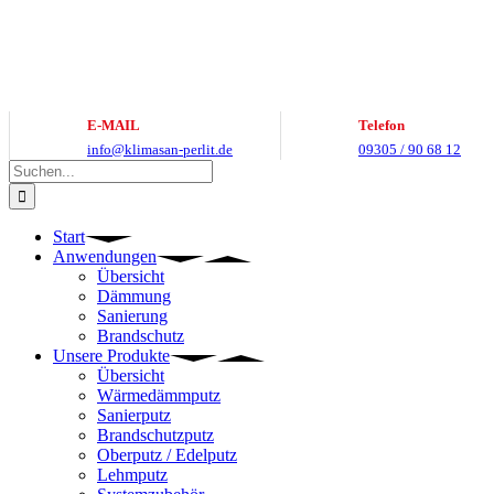
Zum
Inhalt
springen
E-MAIL
Telefon
info@klimasan-perlit.de
09305 / 90 68 12
Suche
nach:
Start
Anwendungen
Übersicht
Dämmung
Sanierung
Brandschutz
Unsere Produkte
Übersicht
Wärmedämmputz
Sanierputz
Brandschutzputz
Oberputz / Edelputz
Lehmputz