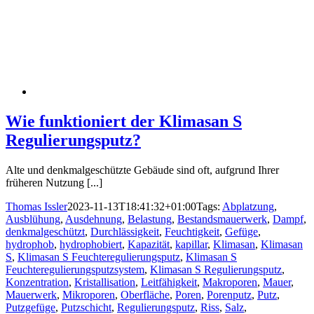
Wie funktioniert der Klimasan S
Regulierungsputz?
Alte und denkmalgeschützte Gebäude sind oft, aufgrund Ihrer
früheren Nutzung [...]
Thomas Issler
2023-11-13T18:41:32+01:00
Tags:
Abplatzung
,
Ausblühung
,
Ausdehnung
,
Belastung
,
Bestandsmauerwerk
,
Dampf
,
denkmalgeschützt
,
Durchlässigkeit
,
Feuchtigkeit
,
Gefüge
,
hydrophob
,
hydrophobiert
,
Kapazität
,
kapillar
,
Klimasan
,
Klimasan
S
,
Klimasan S Feuchteregulierungsputz
,
Klimasan S
Feuchteregulierungsputzsystem
,
Klimasan S Regulierungsputz
,
Konzentration
,
Kristallisation
,
Leitfähigkeit
,
Makroporen
,
Mauer
,
Mauerwerk
,
Mikroporen
,
Oberfläche
,
Poren
,
Porenputz
,
Putz
,
Putzgefüge
,
Putzschicht
,
Regulierungsputz
,
Riss
,
Salz
,