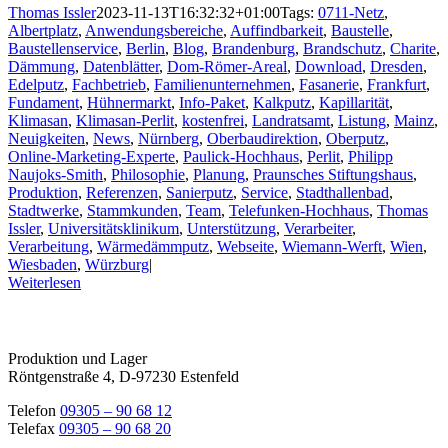
Thomas Issler
2023-11-13T16:32:32+01:00
Tags:
0711-Netz
,
Albertplatz
,
Anwendungsbereiche
,
Auffindbarkeit
,
Baustelle
,
Baustellenservice
,
Berlin
,
Blog
,
Brandenburg
,
Brandschutz
,
Charite
,
Dämmung
,
Datenblätter
,
Dom-Römer-Areal
,
Download
,
Dresden
,
Edelputz
,
Fachbetrieb
,
Familienunternehmen
,
Fasanerie
,
Frankfurt
,
Fundament
,
Hühnermarkt
,
Info-Paket
,
Kalkputz
,
Kapillarität
,
Klimasan
,
Klimasan-Perlit
,
kostenfrei
,
Landratsamt
,
Listung
,
Mainz
,
Neuigkeiten
,
News
,
Nürnberg
,
Oberbaudirektion
,
Oberputz
,
Online-Marketing-Experte
,
Paulick-Hochhaus
,
Perlit
,
Philipp
Naujoks-Smith
,
Philosophie
,
Planung
,
Praunsches Stiftungshaus
,
Produktion
,
Referenzen
,
Sanierputz
,
Service
,
Stadthallenbad
,
Stadtwerke
,
Stammkunden
,
Team
,
Telefunken-Hochhaus
,
Thomas
Issler
,
Universitätsklinikum
,
Unterstützung
,
Verarbeiter
,
Verarbeitung
,
Wärmedämmputz
,
Webseite
,
Wiemann-Werft
,
Wien
,
Wiesbaden
,
Würzburg
|
Weiterlesen
Produktion und Lager
Röntgenstraße 4, D-97230 Estenfeld
Telefon
09305 – 90 68 12
Telefax
09305 – 90 68 20