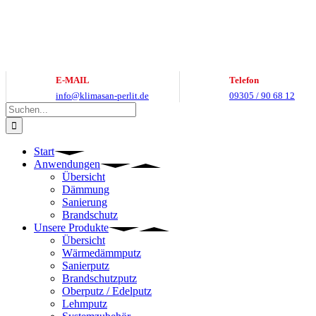
Zum
Inhalt
springen
E-MAIL
Telefon
info@klimasan-perlit.de
09305 / 90 68 12
Suche
nach:
Start
Anwendungen
Übersicht
Dämmung
Sanierung
Brandschutz
Unsere Produkte
Übersicht
Wärmedämmputz
Sanierputz
Brandschutzputz
Oberputz / Edelputz
Lehmputz