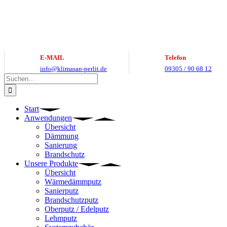
Zum
Inhalt
springen
E-MAIL
Telefon
info@klimasan-perlit.de
09305 / 90 68 12
Suche
nach:
Start
Anwendungen
Übersicht
Dämmung
Sanierung
Brandschutz
Unsere Produkte
Übersicht
Wärmedämmputz
Sanierputz
Brandschutzputz
Oberputz / Edelputz
Lehmputz