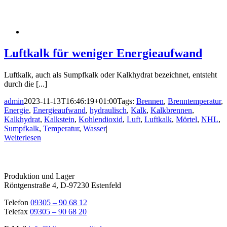
Luftkalk für weniger Energieaufwand
Luftkalk, auch als Sumpfkalk oder Kalkhydrat bezeichnet, entsteht
durch die [...]
admin
2023-11-13T16:46:19+01:00
Tags:
Brennen
,
Brenntemperatur
,
Energie
,
Energieaufwand
,
hydraulisch
,
Kalk
,
Kalkbrennen
,
Kalkhydrat
,
Kalkstein
,
Kohlendioxid
,
Luft
,
Luftkalk
,
Mörtel
,
NHL
,
Sumpfkalk
,
Temperatur
,
Wasser
|
Weiterlesen
Produktion und Lager
Röntgenstraße 4, D-97230 Estenfeld
Telefon
09305 – 90 68 12
Telefax
09305 – 90 68 20